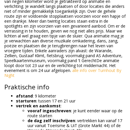
van negen kilometer word je getrakteerd op animatie en
verlichting. Je wandelt langs plaatsen of door locaties die anders
niet of minder gemakkelijk toegankelijk zijn. Over de gehele
route zijn er voldoende stopplaatsen voorzien voor een hapje of
een drankje. Meer dan twintig locaties staan extra in de
spotlights en zijn voorzien van een gevarieerd aanbod. Om er de
verrassing in te houden, geven we nog niet alles prijs. Maar we
lichten al wel graag een tipje van de sluier. Qua animatie mag je
je verwachten aan diverse muzikale omkadering, dans, zang,
poëzie en plaatsen die je terugbrengen naar het leven van
vroegere tijden. Enkele aanraders zijn alvast: de Warande,
Zellien, Gustaaf Klimt, fietsbrug, voormalig pand AS Adventure,
Speelkaartenmuseum, voormalig pand 't GerechtDe animatie
loopt door tot 23 uur en de verlichting tot middernacht. Het
evenement is om 24 uur afgelopen.
alle info over Turnhout By
Night
Praktische info
afstand
: 9 kilometer
starturen
: tussen 17 en 21 uur
vertrek en aankomst
:
vooraf ingeschreven
: je kunt eender waar op de
route starten
de dag zelf inschrijven
: vertrekken kan vanaf 17
uur vanuit Toerisme & UiT (Grote Markt 44) of de