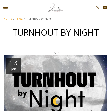
Home
Blog
Turnhout by night
TURNHOUT BY NIGHT
13
Jan
13
Jan